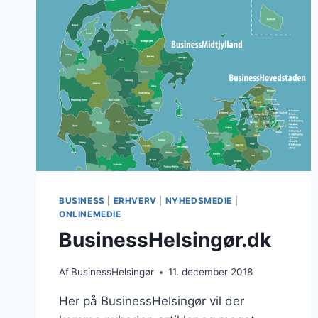
DANMARKSBUSINESS
BUSINESS
|
ERHVERV
|
NYHEDSMEDIE
|
ONLINEMEDIE
BusinessHelsingør.dk
Af
BusinessHelsingør
11. december 2018
Her på BusinessHelsingør vil der