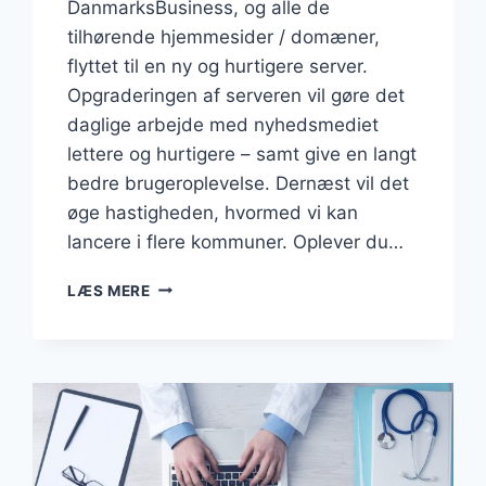
DanmarksBusiness, og alle de
tilhørende hjemmesider / domæner,
flyttet til en ny og hurtigere server.
Opgraderingen af serveren vil gøre det
daglige arbejde med nyhedsmediet
lettere og hurtigere – samt give en langt
bedre brugeroplevelse. Dernæst vil det
øge hastigheden, hvormed vi kan
lancere i flere kommuner. Oplever du…
DANMARKSBUSINESS
LÆS MERE
ER
FLYTTET
TIL
NY
OG
HURTIGERE
SERVER