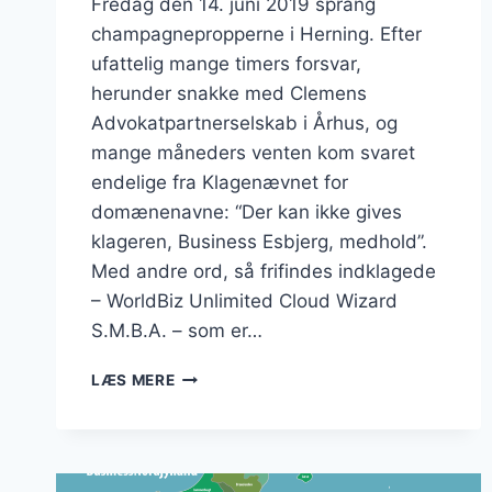
Fredag den 14. juni 2019 sprang
champagnepropperne i Herning. Efter
ufattelig mange timers forsvar,
herunder snakke med Clemens
Advokatpartnerselskab i Århus, og
mange måneders venten kom svaret
endelige fra Klagenævnet for
domænenavne: “Der kan ikke gives
klageren, Business Esbjerg, medhold”.
Med andre ord, så frifindes indklagede
– WorldBiz Unlimited Cloud Wizard
S.M.B.A. – som er…
DOMÆNET
LÆS MERE
“BUSINESSESBJERG.DK”
FORBLIVER
EN
DEL
AF