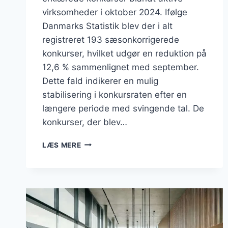
virksomheder i oktober 2024. Ifølge
Danmarks Statistik blev der i alt
registreret 193 sæsonkorrigerede
konkurser, hvilket udgør en reduktion på
12,6 % sammenlignet med september.
Dette fald indikerer en mulig
stabilisering i konkursraten efter en
længere periode med svingende tal. De
konkurser, der blev…
FALD
LÆS MERE
I
ANTAL
KONKURSER
BLANDT
AKTIVE
VIRKSOMHEDER
I
OKTOBER