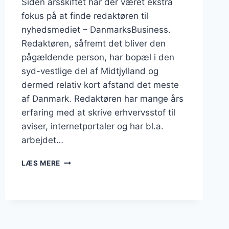
Siden årsskiftet har der været ekstra
fokus på at finde redaktøren til
nyhedsmediet – DanmarksBusiness.
Redaktøren, såfremt det bliver den
pågældende person, har bopæl i den
syd-vestlige del af Midtjylland og
dermed relativ kort afstand det meste
af Danmark. Redaktøren har mange års
erfaring med at skrive erhvervsstof til
aviser, internetportaler og har bl.a.
arbejdet…
DANMARKSBUSINESS
LÆS MERE
ER
KOMMET
TÆTTERE
PÅ
REDAKTØREN
TIL