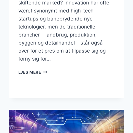
skiftende marked? Innovation har ofte
været synonymt med high-tech
startups og banebrydende nye
teknologier, men de traditionelle
brancher – landbrug, produktion,
byggeri og detailhandel – står også
over for et pres om at tilpasse sig og
forny sig for…
BUSINESS
LÆS MERE
–
INNOVATION
I
TRADITIONELLE
BRANCHER