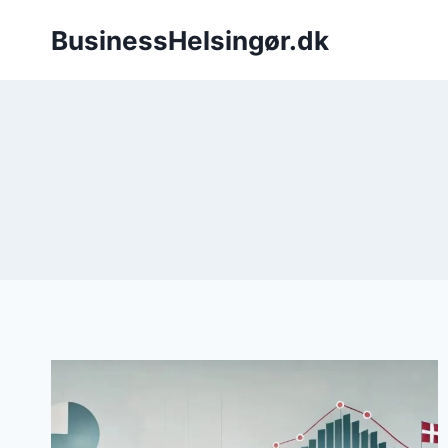
Fortsæt
BusinessHelsingør.dk
til
indhold