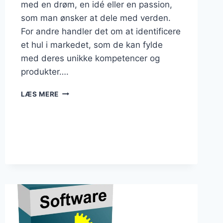
med en drøm, en idé eller en passion,
som man ønsker at dele med verden.
For andre handler det om at identificere
et hul i markedet, som de kan fylde
med deres unikke kompetencer og
produkter….
DET
LÆS MERE
AT
DRIVE
FORRETNING:
FRA
PASSION
TIL
PROFIT