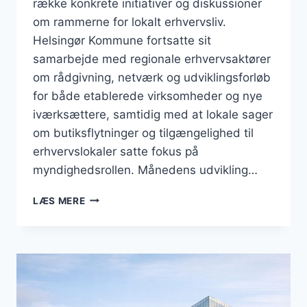
række konkrete initiativer og diskussioner
om rammerne for lokalt erhvervsliv.
Helsingør Kommune fortsatte sit
samarbejde med regionale erhvervsaktører
om rådgivning, netværk og udviklingsforløb
for både etablerede virksomheder og nye
iværksættere, samtidig med at lokale sager
om butiksflytninger og tilgængelighed til
erhvervslokaler satte fokus på
myndighedsrollen. Månedens udvikling…
BUSINESS
LÆS MERE
I
HELSINGØR:
MAJ
2026
BAR
PRÆG
AF