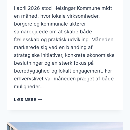
I april 2026 stod Helsingør Kommune midt i
en måned, hvor lokale virksomheder,
borgere og kommunale aktører
samarbejdede om at skabe både
fællesskab og praktisk udvikling. Måneden
markerede sig ved en blanding af
strategiske initiativer, konkrete økonomiske
beslutninger og en stærk fokus på
bæredygtighed og lokalt engagement. For
erhvervslivet var måneden præget af både
muligheder…
BUSINESS
LÆS MERE
I
HELSINGØR:
ERHVERVSLIV,
FÆLLESSKAB
OG