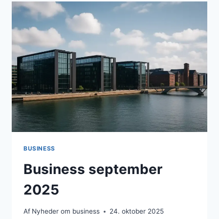
VÆKST,
SÅRBARHEDER
OG
STRATEGISKE
MULIGHEDER
BUSINESS
Business september
2025
Af
Nyheder om business
24. oktober 2025