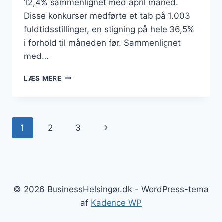
12,4% sammenlignet med april måned.
Disse konkurser medførte et tab på 1.003
fuldtidsstillinger, en stigning på hele 36,5%
i forhold til måneden før. Sammenlignet
med…
KONKURSBØLGE
LÆS MERE
SKYLLER
IND
OVER
DANMARK:
Side
Næste
1
2
3
HVER
FEMTE
navigation
side
VIRKSOMHED
LUKKER
MED
ANSATTE
© 2026 BusinessHelsingør.dk - WordPress-tema
af
Kadence WP