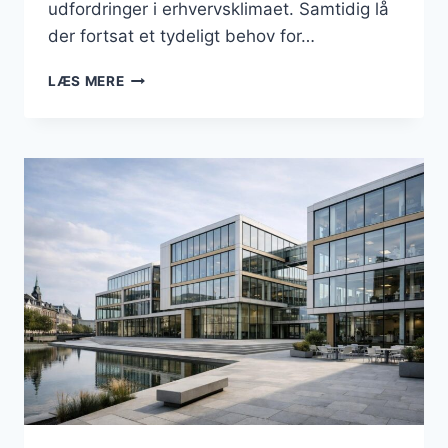
udfordringer i erhvervsklimaet. Samtidig lå
der fortsat et tydeligt behov for…
BUSINESS
LÆS MERE
I
HELSINGØR:
ERHVERVSPOLITIK
OG
PLADSMANGEL
PRÆGEDE
MÅNEDEN