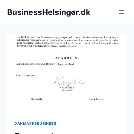
Fortsæt
BusinessHelsingør.dk
til
indhold
DANMARKSBUSINESS