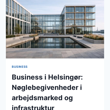
KOMMUNEUDVIKLING
I
FOKUS
I
APRIL
2026
BUSINESS
Business i Helsingør:
Nøglebegivenheder i
arbejdsmarked og
infrastruktur