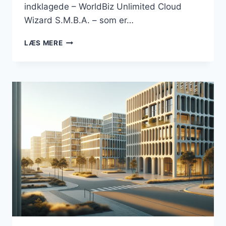
indklagede – WorldBiz Unlimited Cloud
Wizard S.M.B.A. – som er…
DOMÆNET
LÆS MERE
“BUSINESSESBJERG.DK”
FORBLIVER
EN
DEL
AF
DANMARKSBUSINESS