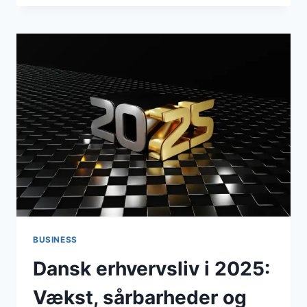
HELSINGØR:
NØGLEBEGIVENHEDER
I
ARBEJDSMARKED
OG
INFRASTRUKTUR
BUSINESS
Dansk erhvervsliv i 2025:
Vækst, sårbarheder og