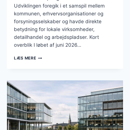
Udviklingen foregik i et samspil mellem
kommunen, erhvervsorganisationer og
forsyningsselskaber og havde direkte
betydning for lokale virksomheder,
detailhandel og arbejdspladser. Kort
overblik I løbet af juni 2026…
BUSINESS
LÆS MERE
I
HELSINGØR:
JUNI
2026
SOM
MÅNED
MED
ERHVERVSPOLITIK,
JUBILÆUM
OG
NYE
RAMMER