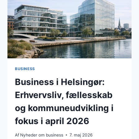
ERHVERVSPOLITIK,
IVÆRKSÆTTERI
OG
SKÆRPET
DEBAT
OM
RAMMEVILKÅR
BUSINESS
Business i Helsingør:
Erhvervsliv, fællesskab
og kommuneudvikling i
fokus i april 2026
Af
Nyheder om business
7. maj 2026