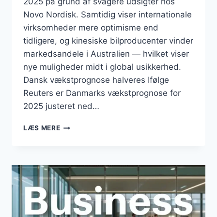
2025 på grund af svagere udsigter hos
Novo Nordisk. Samtidig viser internationale
virksomheder mere optimisme end
tidligere, og kinesiske bilproducenter vinder
markedsandele i Australien — hvilket viser
nye muligheder midt i global usikkerhed.
Dansk vækstprognose halveres Ifølge
Reuters er Danmarks vækstprognose for
2025 justeret ned…
BUSINESS
LÆS MERE
AUGUST
2025