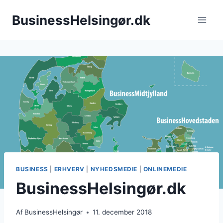
Fortsæt
BusinessHelsingør.dk
til
indhold
BUSINESS
|
ERHVERV
|
NYHEDSMEDIE
|
ONLINEMEDIE
BusinessHelsingør.dk
Af
BusinessHelsingør
11. december 2018