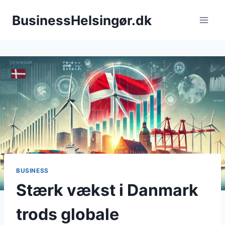
Fortsæt
BusinessHelsingør.dk
til
indhold
BUSINESS
Stærk vækst i Danmark
trods globale